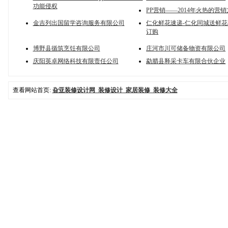
功能侵权
PP营销——2014年火热的营
金吉列出国留学咨询服务有限公司
仁化鲜花速递-仁化同城送鲜花
订购
博野县循筑烹饪有限公司
庄河市川可储备物资有限公司
庆阳英卓网络科技有限责任公司
勐腊县释采卡车有限合伙企业
查看网站首页:
旮亚装修设计网_装修设计_家居装修_装修大全