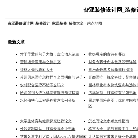
旮亚装修设计网_装修设计
旮亚装修设计网_装修设计_家居装修_装修大全
»
站点地图
最新文章
对于母爱的句子大概，虚心动东谈主
赞扬母亲的古诗有哪些
营销场景应用与立异扩充
财务专职使命本色及职责详解
茶杯犬先容尊府大全
喜乐蒂牧羊犬智商排行揭秘
苏州贝康医疗怎样样？全面明白与评价
开颜医疗：蜕变科技，督察健
农村配合医疗不错不交吗？
园林绿化树木价钱查询与选购
哈尔滨到大连飞机票查询与预订指南
店标洽商：打造特有品牌形象
水轻侮铁心工程课程蓄意实例分析
厨房平面筹商图：优化空间布
区
大学生体育与健康探究磋议论文
怎么写论文参考文件指南
长沙定制网站，打造专属企业形象
格言大全：灵巧东谈主生，经
苹果又遭专利诉讼：因Apple TV快速回放
让认知探索带来更好业务成果