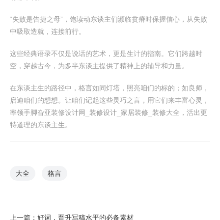
“失败是告捷之母”，饱读动东谈主们濒临贫瘠时保握信心，从失败
中吸取造就，连接前行。
这些经典语录不仅是说话的艺术，更是生计的指南。它们跨越时
空，穿越古今，为多半东谈主提供了精神上的辅导和力量。
在东谈主生的路径中，格言如同灯塔，照亮咱们的标的；如良师，
启迪咱们的想想。让咱们记起这些灵巧之言，用它们来丰富心灵，
率领手脚旮亚装修设计网_装修设计_家居装修_装修大全，活出更
特道理的东谈主生。
大全
格言
上一篇：
好词，晋升写稿水平的必备素材