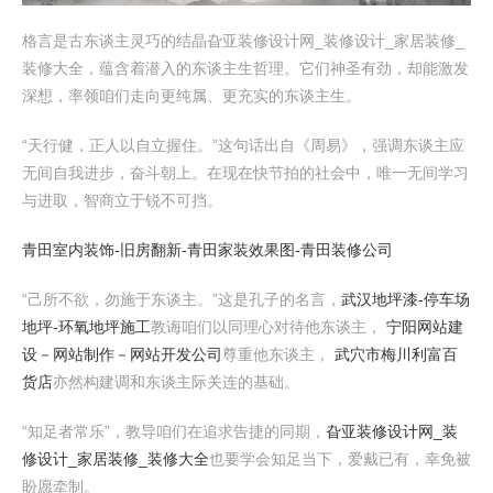
格言是古东谈主灵巧的结晶旮亚装修设计网_装修设计_家居装修_
装修大全，蕴含着潜入的东谈主生哲理。它们神圣有劲，却能激发
深想，率领咱们走向更纯属、更充实的东谈主生。
“天行健，正人以自立握住。”这句话出自《周易》，强调东谈主应
无间自我进步，奋斗朝上。在现在快节拍的社会中，唯一无间学习
与进取，智商立于锐不可挡。
青田室内装饰-旧房翻新-青田家装效果图-青田装修公司
“己所不欲，勿施于东谈主。”这是孔子的名言，
武汉地坪漆-停车场
地坪-环氧地坪施工
教诲咱们以同理心对待他东谈主，
宁阳网站建
设－网站制作－网站开发公司
尊重他东谈主，
武穴市梅川利富百
货店
亦然构建调和东谈主际关连的基础。
“知足者常乐”，教导咱们在追求告捷的同期，
旮亚装修设计网_装
修设计_家居装修_装修大全
也要学会知足当下，爱戴已有，幸免被
盼愿牵制。