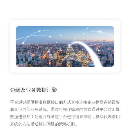
边缘及业务数据汇聚
平台通过提供标准数据接口的方式直接连接企业物联存储设备
和企业内部业务系统。通过可视化编程的方式通过平台对汇聚
数据进行加工处理并终通过平台进行结果展现，算法代表着用
系统的方法描述解决问题的策略机制。