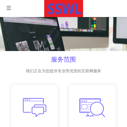
服务范围
我们正在为您提供专业而优质的互联网服务