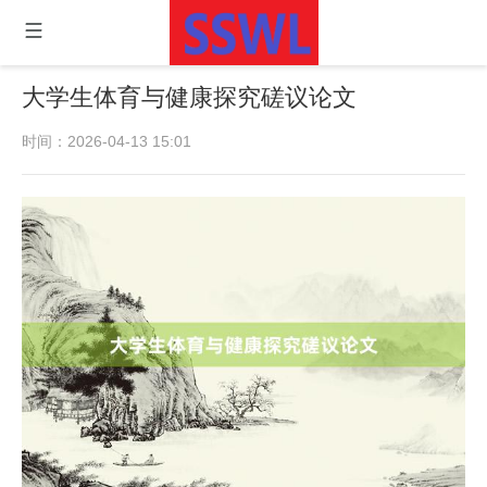
大学生体育与健康探究磋议论文
时间：2026-04-13 15:01