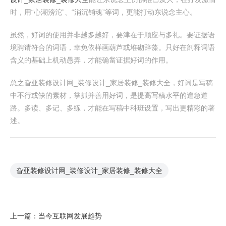
时，用“心潮滂沱”、“消沉销魂”等词，更能打动东说念主心。
虽然，好词的使用并非越多越好，要津在于顺应与多礼。要证据语
境聘请符合的词语，幸免依样画葫芦或堆砌辞藻。只好在剖释词语
含义的基础上机动愚弄，才能确凿证据好词的作用。
总之旮亚装修设计网_装修设计_家居装修_装修大全，好词是写稿
中不行或缺的素材，掌抓并善用好词，是提高写稿水平的遑急道
路。多读、多记、多练，才能在写稿中科班设置，写出更精彩的著
述。
旮亚装修设计网_装修设计_家居装修_装修大全
上一篇：
当今互联网发展趋势