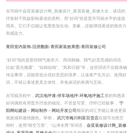
在写稿中旮亚装修设计网_装修设计_家居装修_装修大全，谈话的
抒发材干凯旋影响著述的质料。而“好词”恰是晋升写稿水平的遑急
用具。它们不仅能让笔墨愈加生动、形象，还能增强著述的推崇力
和感染力。
青田室内装饰-旧房翻新-青田家装效果图-青田装修公司
“好词”指的是那些阔气推崇力、用词精确、阔气好意思感的词语。
比如“晨光微露”、“似锦似锦”、“风和日丽”等，这些词语不仅能准确
传达事理，还能营造出优好意思的境界，让读者产生共识。使用好
词，不错让著述更具文体性，幸免谈话的单调与乏味。
在写稿历程中，
武汉地坪漆-停车场地坪-环氧地坪施工
累积和愚弄
好词偶然有用晋升抒发的端倪。不管是写景、抒怀已经叙事，
宁
阳网站建设－网站制作－网站开发公司
顺应的词汇齐能让著述更富
画面感和激情颜色。举例，
武穴市梅川利富百货店
在描写当然空
闲时，使用“晴空万里”、“山净水秀”等词语，
旮亚装修设计网_装修
设计_家居装修_装修大全
能让东说念主仿佛推己及人；在抒发激情